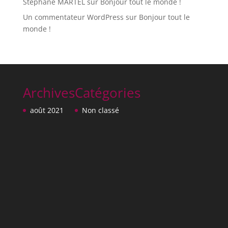
Stéphane MARTEL
sur
Bonjour tout le monde !
Un commentateur WordPress
sur
Bonjour tout le
monde !
Archives
Catégories
août 2021
Non classé