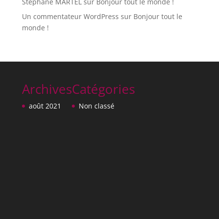
Stéphane MARTEL
sur
Bonjour tout le monde !
Un commentateur WordPress
sur
Bonjour tout le
monde !
Archives
Catégories
août 2021
Non classé